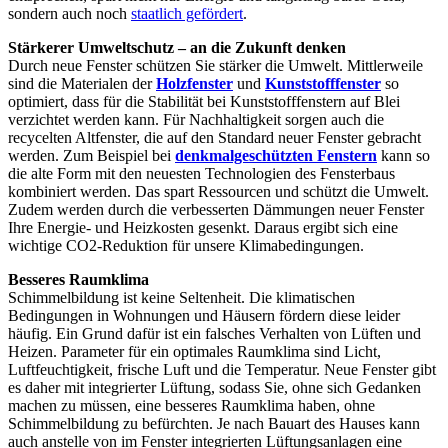
sondern auch noch
staatlich gefördert
.
Stärkerer Umweltschutz – an die Zukunft denken
Durch neue Fenster schützen Sie stärker die Umwelt. Mittlerweile
sind die Materialen der
Holzfenster
und
Kunststofffenster
so
optimiert, dass für die Stabilität bei Kunststofffenstern auf Blei
verzichtet werden kann. Für Nachhaltigkeit sorgen auch die
recycelten Altfenster, die auf den Standard neuer Fenster gebracht
werden. Zum Beispiel bei
denkmalgeschützten Fenstern
kann so
die alte Form mit den neuesten Technologien des Fensterbaus
kombiniert werden. Das spart Ressourcen und schützt die Umwelt.
Zudem werden durch die verbesserten Dämmungen neuer Fenster
Ihre Energie- und Heizkosten gesenkt. Daraus ergibt sich eine
wichtige CO2-Reduktion für unsere Klimabedingungen.
Besseres Raumklima
Schimmelbildung ist keine Seltenheit. Die klimatischen
Bedingungen in Wohnungen und Häusern fördern diese leider
häufig. Ein Grund dafür ist ein falsches Verhalten von Lüften und
Heizen. Parameter für ein optimales Raumklima sind Licht,
Luftfeuchtigkeit, frische Luft und die Temperatur. Neue Fenster gibt
es daher mit integrierter Lüftung, sodass Sie, ohne sich Gedanken
machen zu müssen, eine besseres Raumklima haben, ohne
Schimmelbildung zu befürchten. Je nach Bauart des Hauses kann
auch anstelle von im Fenster integrierten Lüftungsanlagen eine