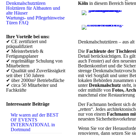
Denkmalschutztüren
Köln
in diesem Bereich biete
Holztüren für Altbauten und
alte Häuser
Wartungs- und Pflegehinweise
Türen FAQ
Ihre Vorteile bei uns:
✔ CE zertifiziert und
Denkmalschutztüren – aus alt 
präqualifiziert
✔ Meisterbetrieb &
Die
Fachleute der Tischlere
Fertigungsplaner
Detail berücksichtigen. Es gil
✔ regelmäßige Schulung von
auch Fenster) auf den neueste
Mitarbeitern
Bedienkomfort und die Sicher
✔ Qualität und Zuverlässigkeit
strenge Denkmalschutzvorschr
seit über 150 Jahren
mit viel Sorgfalt und unter B
✔ über 2000m² Betriebsfläche
lokalen Behörden zusammen u
✔ circa 50 Mitarbeiter und
unter
Denkmalschutz
steht, 
Fachkräfte
oder mithilfe von
Fotos, Arch
manchmal eine Restaurierung 
Interessante Beiträge
Der Fachmann bedient sich de
„retten“. Jedes architektonis
nur von einem
Fachmann mit
Wir waren auf der BEST
neuesten Sicherheitsvorkehrun
OF EVENTS
INTERNATIONAL in
Wenn Sie vor der Herausforde
Dortmund
renovieren, dann setzen Sie si