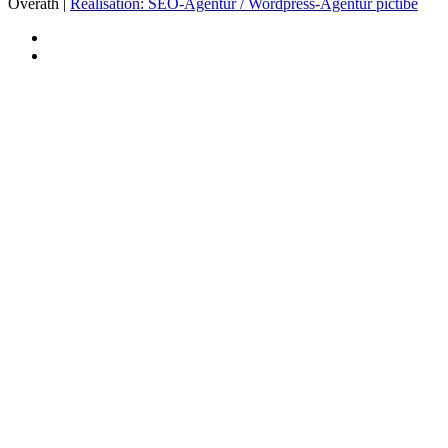
Overath |
Realisation: SEO-Agentur / Wordpress-Agentur pictibe