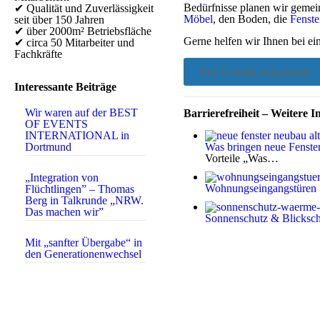
Bedürfnisse planen wir gemein
✔ Qualität und Zuverlässigkeit
Möbel
, den Boden, die
Fenste
seit über 150 Jahren
✔ über 2000m² Betriebsfläche
Gerne helfen wir Ihnen bei ein
✔ circa 50 Mitarbeiter und
Fachkräfte
Jetzt Kontakt aufnehmen
Interessante Beiträge
Wir waren auf der BEST
Barrierefreiheit – Weitere I
OF EVENTS
INTERNATIONAL in
Dortmund
Was bringen neue Fenste
Vorteile „Was…
„Integration von
Wohnungseingangstüren
Flüchtlingen” – Thomas
Berg in Talkrunde „NRW.
Das machen wir”
Sonnenschutz & Blicksch
Mit „sanfter Übergabe“ in
den Generationenwechsel