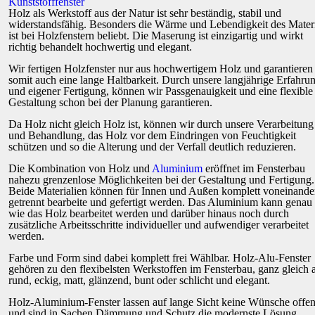
Kunststofffenster
Holz als Werkstoff aus der Natur ist sehr beständig, stabil und
widerstandsfähig. Besonders die Wärme und Lebendigkeit des Materi
ist bei Holzfenstern beliebt. Die Maserung ist einzigartig und wirkt
richtig behandelt hochwertig und elegant.
Wir fertigen Holzfenster nur aus hochwertigem Holz und garantieren
somit auch eine lange Haltbarkeit. Durch unsere langjährige Erfahru
und eigener Fertigung, können wir Passgenauigkeit und eine flexible
Gestaltung schon bei der Planung garantieren.
Da Holz nicht gleich Holz ist, können wir durch unsere Verarbeitung
und Behandlung, das Holz vor dem Eindringen von Feuchtigkeit
schützen und so die Alterung und der Verfall deutlich reduzieren.
Die Kombination von Holz und
Aluminium
eröffnet im Fensterbau
nahezu grenzenlose Möglichkeiten bei der Gestaltung und Fertigung.
Beide Materialien können für Innen und Außen komplett voneinande
getrennt bearbeite und gefertigt werden. Das Aluminium kann genau
wie das Holz bearbeitet werden und darüber hinaus noch durch
zusätzliche Arbeitsschritte individueller und aufwendiger verarbeitet
werden.
Farbe und Form sind dabei komplett frei Wählbar. Holz-Alu-Fenster
gehören zu den flexibelsten Werkstoffen im Fensterbau, ganz gleich 
rund, eckig, matt, glänzend, bunt oder schlicht und elegant.
Holz-Aluminium-Fenster lassen auf lange Sicht keine Wünsche offe
und sind in Sachen Dämmung und Schutz die modernste Lösung