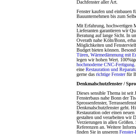
Dachfenster aller Art.
Fenster kaufen und einbauen fü
Bauunternehmen bis zum Selbe
Mit Erfahrung, hochwertigen M
Lieferanten garantieren wir Qua
Beratung auf lange Sicht. In u
Overath nahe Köln/Bonn, erhalt
Möglichkeiten und Fenstervielf
Budget bieten können. Besond
Türen
,
Wärmedämmung mit En
legen wir hohen Wert. 100%ige
hochmoderne CNC-Fertigung
eine
Restauration und Reparat
gerne das
richtige Fenster
für I
Denkmalschutzfenster / Spro
Dieses sensible Thema ist seit
Fensterbaus nahe Bonn der Tis
Sprossenfenster, Terrassenfens
Denkmalschutzfenster geht. Hie
Restauration oder einen neuen
gestalten und verarbeiten wir
Verzierungen in allen Größen. 
Referenzen an. Weitere Infor
finden Sie in unserem
Fenster