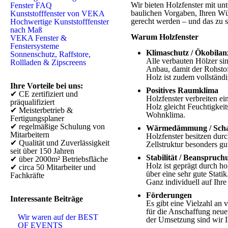
Wir bieten Holzfenster mit un
Fenster FAQ
baulichen Vorgaben, Ihren Wü
Kunststofffenster von VEKA
gerecht werden – und das zu st
Hochwertige Kunststofffenster
nach Maß
Warum Holzfenster
VEKA Fenster &
Fenstersysteme
Klimaschutz / Ökobilan
Sonnenschutz, Raffstore,
Alle verbauten Hölzer si
Rollladen & Zipscreens
Anbau, damit der Rohstof
Holz ist zudem vollständi
Ihre Vorteile bei uns:
Positives Raumklima
✔ CE zertifiziert und
Holzfenster verbreiten e
präqualifiziert
Holz gleicht Feuchtigke
✔ Meisterbetrieb &
Wohnklima.
Fertigungsplaner
✔ regelmäßige Schulung von
Wärmedämmung / Schal
Mitarbeitern
Holzfenster besitzen du
✔ Qualität und Zuverlässigkeit
Zellstruktur besonders gu
seit über 150 Jahren
Stabilität / Beanspruc
✔ über 2000m² Betriebsfläche
Holz ist geprägt durch ho
✔ circa 50 Mitarbeiter und
über eine sehr gute Stati
Fachkräfte
Ganz individuell auf Ihr
Förderungen
Interessante Beiträge
Es gibt eine Vielzahl an
für die Anschaffung neuer
Wir waren auf der BEST
der Umsetzung sind wir I
OF EVENTS