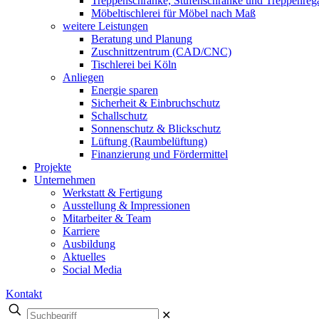
Treppenschränke, Stufenschränke und Treppenreg
Möbeltischlerei für Möbel nach Maß
weitere Leistungen
Beratung und Planung
Zuschnittzentrum (CAD/CNC)
Tischlerei bei Köln
Anliegen
Energie sparen
Sicherheit & Einbruchschutz
Schallschutz
Sonnenschutz & Blickschutz
Lüftung (Raumbelüftung)
Finanzierung und Fördermittel
Projekte
Unternehmen
Werkstatt & Fertigung
Ausstellung & Impressionen
Mitarbeiter & Team
Karriere
Ausbildung
Aktuelles
Social Media
Kontakt
✕