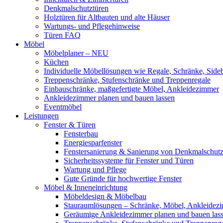
Denkmalschutztüren
Holztüren für Altbauten und alte Häuser
Wartungs- und Pflegehinweise
Türen FAQ
Möbel
Möbelplaner – NEU
Küchen
Individuelle Möbellösungen wie Regale, Schränke, Side
Treppenschränke, Stufenschränke und Treppenregale
Einbauschränke, maßgefertigte Möbel, Ankleidezimmer
Ankleidezimmer planen und bauen lassen
Eventmöbel
Leistungen
Fenster & Türen
Fensterbau
Energiesparfenster
Fenstersanierung & Sanierung von Denkmalschutz
Sicherheitssysteme für Fenster und Türen
Wartung und Pflege
Gute Gründe für hochwertige Fenster
Möbel & Inneneinrichtung
Möbeldesign & Möbelbau
Stauraumlösungen – Schränke, Möbel, Ankleidez
Geräumige Ankleidezimmer planen und bauen las