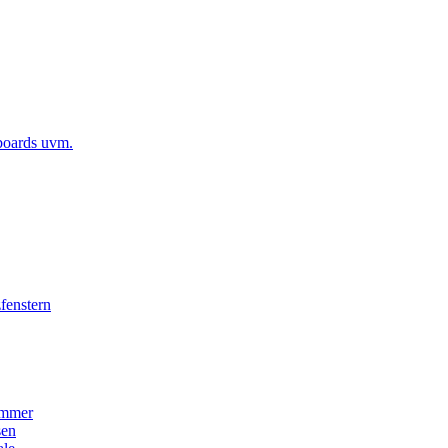
boards uvm.
fenstern
immer
sen