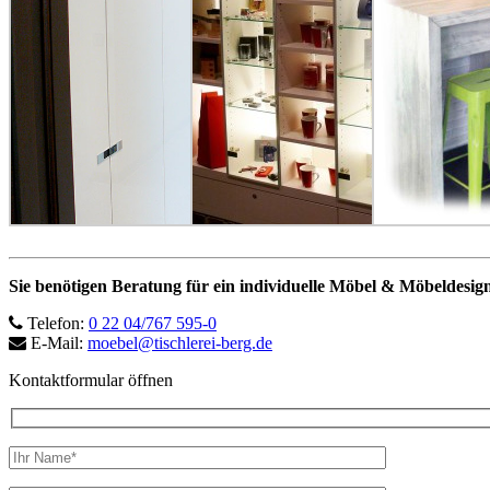
Sie benötigen Beratung für ein individuelle Möbel & Möbeldesig
Telefon:
0 22 04/767 595-0
E-Mail:
moebel@tischlerei-berg.de
Kontaktformular öffnen