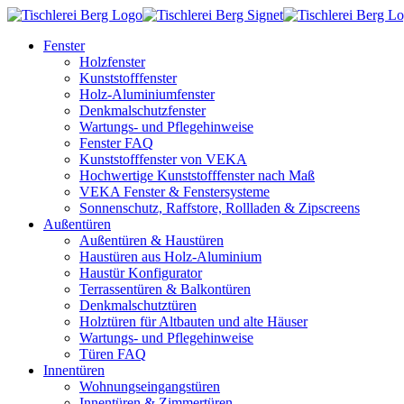
Fenster
Holzfenster
Kunststofffenster
Holz-Aluminiumfenster
Denkmalschutzfenster
Wartungs- und Pflegehinweise
Fenster FAQ
Kunststofffenster von VEKA
Hochwertige Kunststofffenster nach Maß
VEKA Fenster & Fenstersysteme
Sonnenschutz, Raffstore, Rollladen & Zipscreens
Außentüren
Außentüren & Haustüren
Haustüren aus Holz-Aluminium
Haustür Konfigurator
Terrassentüren & Balkontüren
Denkmalschutztüren
Holztüren für Altbauten und alte Häuser
Wartungs- und Pflegehinweise
Türen FAQ
Innentüren
Wohnungseingangstüren
Innentüren & Zimmertüren