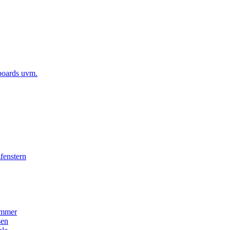
boards uvm.
fenstern
immer
sen