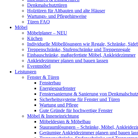
Denkmalschutztüren
Holztüren für Altbauten und alte Häuser
Wartungs- und Pflegehinweise
Türen FAQ
Möbel
Möbelplaner – NEU
Küchen
Individuelle Möbellösungen wie Regale, Schränke, Side
Treppenschränke, Stufenschränke und Treppenregale
Einbauschränke, maßgefertigte Möbel, Ankleidezimmer
Ankleidezimmer planen und bauen lassen
Eventmöbel
Leistungen
Fenster & Türen
Fensterbau
Energiesparfenster
Fenstersanierung & Sanierung von Denkmalschutz
Sicherheitssysteme für Fenster und Türen
Wartung und Pflege
Gute Gründe für hochwertige Fenster
Möbel & Inneneinrichtung
Möbeldesign & Möbelbau
Stauraumlösungen – Schränke, Möbel, Ankleidez
Geräumige Ankleidezimmer planen und bauen las