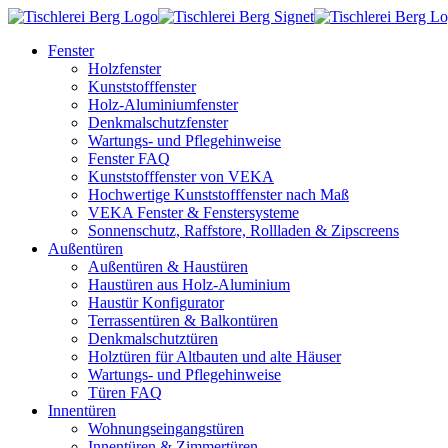
Fenster
Holzfenster
Kunststofffenster
Holz-Aluminiumfenster
Denkmalschutzfenster
Wartungs- und Pflegehinweise
Fenster FAQ
Kunststofffenster von VEKA
Hochwertige Kunststofffenster nach Maß
VEKA Fenster & Fenstersysteme
Sonnenschutz, Raffstore, Rollladen & Zipscreens
Außentüren
Außentüren & Haustüren
Haustüren aus Holz-Aluminium
Haustür Konfigurator
Terrassentüren & Balkontüren
Denkmalschutztüren
Holztüren für Altbauten und alte Häuser
Wartungs- und Pflegehinweise
Türen FAQ
Innentüren
Wohnungseingangstüren
Innentüren & Zimmertüren