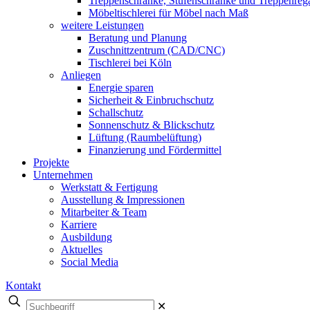
Treppenschränke, Stufenschränke und Treppenreg
Möbeltischlerei für Möbel nach Maß
weitere Leistungen
Beratung und Planung
Zuschnittzentrum (CAD/CNC)
Tischlerei bei Köln
Anliegen
Energie sparen
Sicherheit & Einbruchschutz
Schallschutz
Sonnenschutz & Blickschutz
Lüftung (Raumbelüftung)
Finanzierung und Fördermittel
Projekte
Unternehmen
Werkstatt & Fertigung
Ausstellung & Impressionen
Mitarbeiter & Team
Karriere
Ausbildung
Aktuelles
Social Media
Kontakt
✕