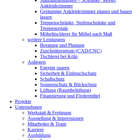
Stauraumlösungen – Schränke, Möbel,
Ankleidezimmer
Geräumige Ankleidezimmer planen und bauen
lassen
Treppenschränke, Stufenschränke und
Treppenregale
Möbeltischlerei für Möbel nach Maß
weitere Leistungen
Beratung und Planung
Zuschnittzentrum (CAD/CNC)
Tischlerei bei Köln
Anliegen
Energie sparen
Sicherheit & Einbruchschutz
Schallschutz
Sonnenschutz & Blickschutz
Lüftung (Raumbelüftung)
Finanzierung und Fördermittel
Projekte
Unternehmen
Werkstatt & Fertigung
Ausstellung & Impressionen
Mitarbeiter & Team
Karriere
Ausbildung