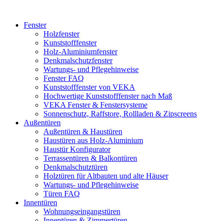
Fenster
Holzfenster
Kunststofffenster
Holz-Aluminiumfenster
Denkmalschutzfenster
Wartungs- und Pflegehinweise
Fenster FAQ
Kunststofffenster von VEKA
Hochwertige Kunststofffenster nach Maß
VEKA Fenster & Fenstersysteme
Sonnenschutz, Raffstore, Rollladen & Zipscreens
Außentüren
Außentüren & Haustüren
Haustüren aus Holz-Aluminium
Haustür Konfigurator
Terrassentüren & Balkontüren
Denkmalschutztüren
Holztüren für Altbauten und alte Häuser
Wartungs- und Pflegehinweise
Türen FAQ
Innentüren
Wohnungseingangstüren
Innentüren & Zimmertüren