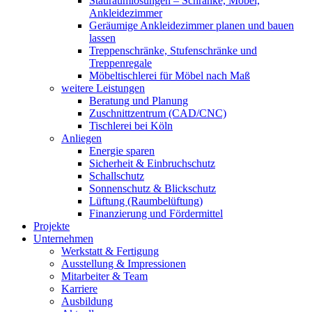
Stauraumlösungen – Schränke, Möbel,
Ankleidezimmer
Geräumige Ankleidezimmer planen und bauen
lassen
Treppenschränke, Stufenschränke und
Treppenregale
Möbeltischlerei für Möbel nach Maß
weitere Leistungen
Beratung und Planung
Zuschnittzentrum (CAD/CNC)
Tischlerei bei Köln
Anliegen
Energie sparen
Sicherheit & Einbruchschutz
Schallschutz
Sonnenschutz & Blickschutz
Lüftung (Raumbelüftung)
Finanzierung und Fördermittel
Projekte
Unternehmen
Werkstatt & Fertigung
Ausstellung & Impressionen
Mitarbeiter & Team
Karriere
Ausbildung