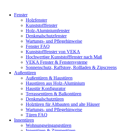
Fenster
Holzfenster
Kunststofffenster
Holz-Aluminiumfenster
Denkmalschutzfenster
Wartungs- und Pflegehinweise
Fenster FAQ
Kunststofffenster von VEKA
Hochwertige Kunststofffenster nach Maß
VEKA Fenster & Fenstersysteme
Sonnenschutz, Raffstore, Rollladen & Zipscreens
Außentüren
Außentüren & Haustüren
Haustüren aus Holz-Aluminium
Haustür Konfigurator
Terrassentüren & Balkontüren
Denkmalschutztüren
Holztüren für Altbauten und alte Häuser
Wartungs- und Pflegehinweise
Türen FAQ
Innentüren
Wohnungseingangstüren
Innentüren & Zimmertüren