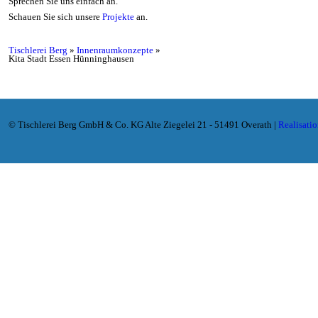
Sprechen Sie uns einfach an.
Schauen Sie sich unsere
Projekte
an.
Tischlerei Berg
»
Innenraumkonzepte
»
Kita Stadt Essen Hünninghausen
© Tischlerei Berg GmbH & Co. KG Alte Ziegelei 21 - 51491 Overath |
Realisati