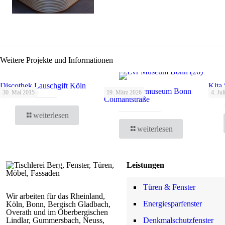
Weitere Projekte und Informationen
Discothek Lauschgift Köln
Kita 
LVR Landesmuseum Bonn
30. Mai 2015
19. März 2026
4. Jul
Hünn
Colmantstraße
weiterlesen
weiterlesen
Leistungen
Türen & Fenster
Wir arbeiten für das Rheinland,
Energiesparfenster
Köln, Bonn, Bergisch Gladbach,
Overath und im Oberbergischen
Lindlar, Gummersbach, Neuss,
Denkmalschutzfenster