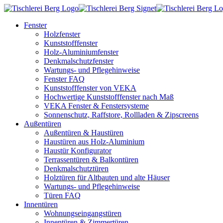
Fenster
Holzfenster
Kunststofffenster
Holz-Aluminiumfenster
Denkmalschutzfenster
Wartungs- und Pflegehinweise
Fenster FAQ
Kunststofffenster von VEKA
Hochwertige Kunststofffenster nach Maß
VEKA Fenster & Fenstersysteme
Sonnenschutz, Raffstore, Rollladen & Zipscreens
Außentüren
Außentüren & Haustüren
Haustüren aus Holz-Aluminium
Haustür Konfigurator
Terrassentüren & Balkontüren
Denkmalschutztüren
Holztüren für Altbauten und alte Häuser
Wartungs- und Pflegehinweise
Türen FAQ
Innentüren
Wohnungseingangstüren
Innentüren & Zimmertüren