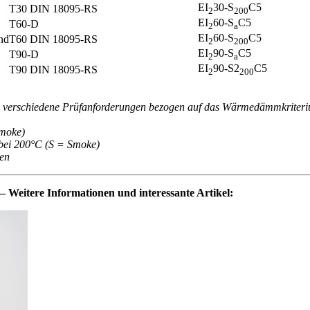
EI
30-S
C5
T30 DIN 18095-RS
2
200
EI
60-S
C5
T60-D
2
a
EI
60-S
C5
nd
T60 DIN 18095-RS
2
200
EI
90-S
C5
T90-D
2
a
EI
90-S2
C5
T90 DIN 18095-RS
2
200
 = verschiedene Prüfanforderungen bezogen auf das Wärmedämmkriter
Smoke)
bei 200°C (S = Smoke)
len
Weitere Informationen und interessante Artikel: