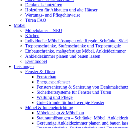
Denkmalschutztüren
Holztüren für Altbauten und alte Häuser
Wartungs- und Pflegehinweise
Türen FAQ
Möbel
Möbelplaner – NEU
Küchen
Individuelle Möbellösungen wie Regale, Schränke, Side
Treppenschränke, Stufenschränke und Treppenregale
Einbauschränke, maßgefertigte Möbel, Ankleidezimmer
Ankleidezimmer planen und bauen lassen
Eventmöbel
Leistungen
Fenster & Türen
Fensterbau
Energiesparfenster
Fenstersanierung & Sanierung von Denkmalschutz
Sicherheitssysteme für Fenster und Türen
Wartung und Pflege
Gute Gründe für hochwertige Fenster
Möbel & Inneneinrichtung
Möbeldesign & Möbelbau
Stauraumlösungen – Schränke, Möbel, Ankleidez
Geräumige Ankleidezimmer planen und bauen las