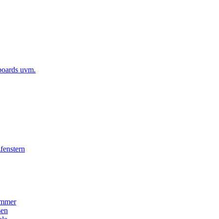
boards uvm.
fenstern
immer
sen