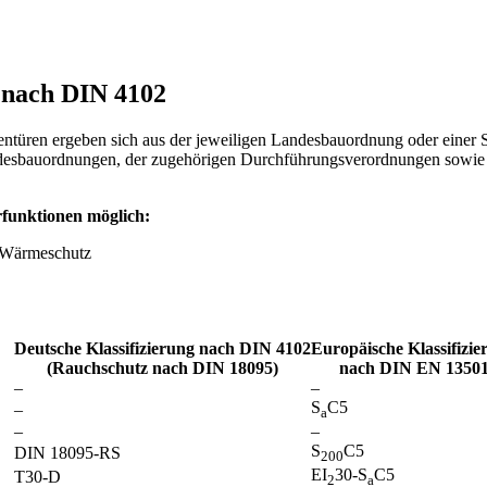
 nach DIN 4102
ntüren ergeben sich aus der jeweiligen Landesbauordnung oder einer 
andesbauordnungen, der zugehörigen Durchführungsverordnungen sowie 
funktionen möglich:
/ Wärmeschutz
Deutsche Klassifizierung
nach DIN 4102
Europäische Klassifizie
(Rauchschutz nach DIN 18095)
nach DIN EN 1350
–
–
S
C5
–
a
–
–
S
C5
DIN 18095-RS
200
EI
30-S
C5
T30-D
2
a