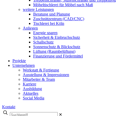
Treppenschränke, Stufenschränke und Treppenreg
Möbeltischlerei für Möbel nach Maß
weitere Leistungen
Beratung und Planung
Zuschnittzentrum (CAD/CNC)
Tischlerei bei Köln
Anliegen
Energie sparen
Sicherheit & Einbruchschutz
Schallschutz
Sonnenschutz & Blickschutz
Lüftung (Raumbelüftung)
Finanzierung und Fördermittel
Projekte
Unternehmen
Werkstatt & Fertigung
Ausstellung & Impressionen
Mitarbeiter & Team
Karriere
Ausbildung
Aktuelles
Social Media
Kontakt
✕