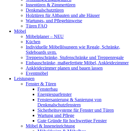
Innentüren & Zimmertüren
Denkmalschutztüren
Holztüren für Altbauten und alte Häuser
Wartungs- und Pflegehinweise
Türen FAQ
Möbel
Möbelplaner – NEU
Küchen
Individuelle Möbellösungen wie Regale, Schränke,
Sideboards uvm.
Treppenschränke, Stufenschränke und Treppenregale
Einbauschränke, maßgefertigte Möbel, Ankleidezimmer
Ankleidezimmer planen und bauen lassen
Eventmöbel
Leistungen
Fenster & Türen
Fensterbau
Energiesparfenster
Fenstersanierung & Sanierung von
Denkmalschutzfenstern
Sicherheitssysteme für Fenster und Türen
Wartung und Pflege
Gute Gründe für hochwertige Fenster
Möbel & Inneneinrichtung