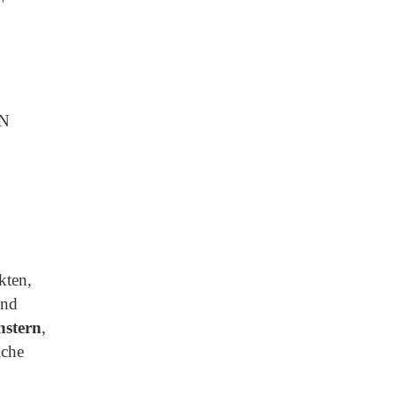
EN
kten,
und
nstern
,
lche