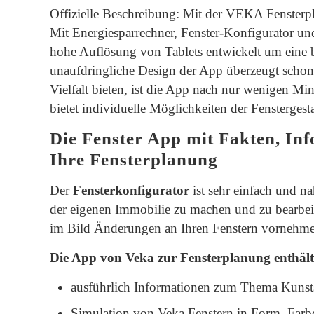
Offizielle Beschreibung: Mit der VEKA Fensterpl
Mit Energiesparrechner, Fenster-Konfigurator und 
hohe Auflösung von Tablets entwickelt um eine 
unaufdringliche Design der App überzeugt schon 
Vielfalt bieten, ist die App nach nur wenigen Mi
bietet individuelle Möglichkeiten der Fenstergest
Die Fenster App mit Fakten, In
Ihre Fensterplanung
Der
Fensterkonfigurator
ist sehr einfach und na
der eigenen Immobilie zu machen und zu bearbeite
im Bild Änderungen an Ihren Fenstern vornehm
Die App von
Veka
zur Fensterplanung enthält 
ausführlich Informationen zum Thema Kunsts
Simulation von Veka Fenstern in Form, Far