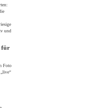
ten:
die
iesige
tiv und
 für
in Foto
„live“
 +