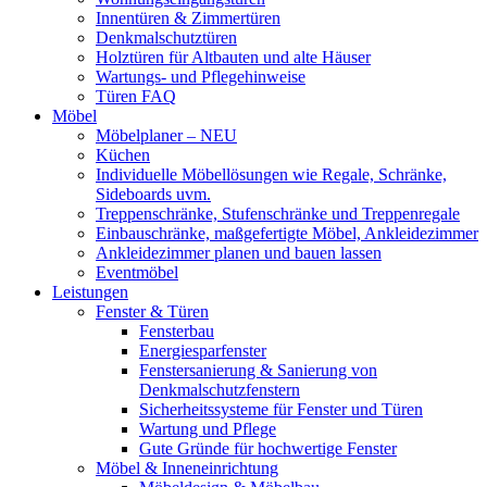
Innentüren & Zimmertüren
Denkmalschutztüren
Holztüren für Altbauten und alte Häuser
Wartungs- und Pflegehinweise
Türen FAQ
Möbel
Möbelplaner – NEU
Küchen
Individuelle Möbellösungen wie Regale, Schränke,
Sideboards uvm.
Treppenschränke, Stufenschränke und Treppenregale
Einbauschränke, maßgefertigte Möbel, Ankleidezimmer
Ankleidezimmer planen und bauen lassen
Eventmöbel
Leistungen
Fenster & Türen
Fensterbau
Energiesparfenster
Fenstersanierung & Sanierung von
Denkmalschutzfenstern
Sicherheitssysteme für Fenster und Türen
Wartung und Pflege
Gute Gründe für hochwertige Fenster
Möbel & Inneneinrichtung